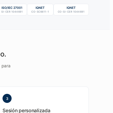
ISO/IEC 27001
IQNET
IQNET
SI-CER 1044691
CO-SC6611-1
CO-SI-CER 1044691
o.
a para
3
Sesión personalizada