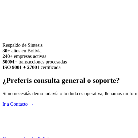
Respaldo de Sintesis
30+
años en Bolivia
240+
empresas activas
500M+
transacciones procesadas
ISO 9001 + 27001
certificada
¿Preferís consulta general o soporte?
Si no necesitás demo todavía o tu duda es operativa, llenamos un for
Ir a Contacto →
Correspondencia Digital
Ahora tienes la posibilidad de enviar correspondencia digital con fir
línea y adjunta los documentos necesarios. Esta iniciativa refleja nue